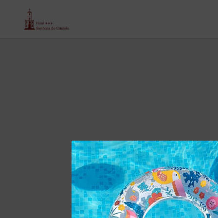
Turismo De Aldeias Históricas de Senhora Do Castelo hotel em Mangualde. Site