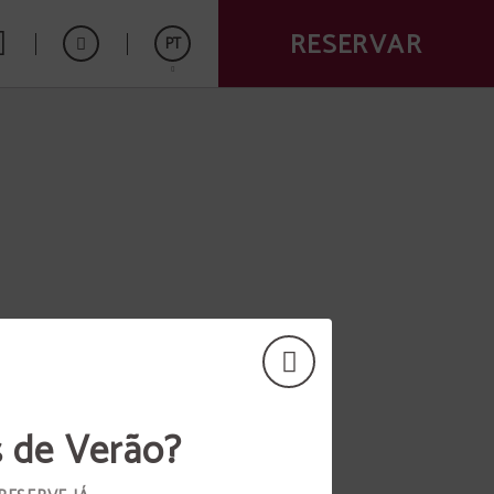
RESERVAR
PT
Español
English
s de Verão?