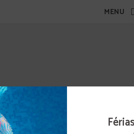
 Oficial.
MENU
Féria