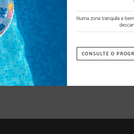
Abertura da piscina
Numa zona tranquila e bem c
A piscina estará disponível a partir de 15 de junho.
descan
CONSULTE O PROG