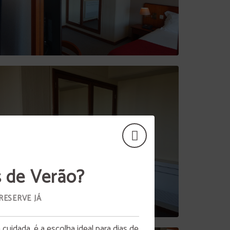
s de Verão?
RESERVE JÁ
uidada, é a escolha ideal para dias de