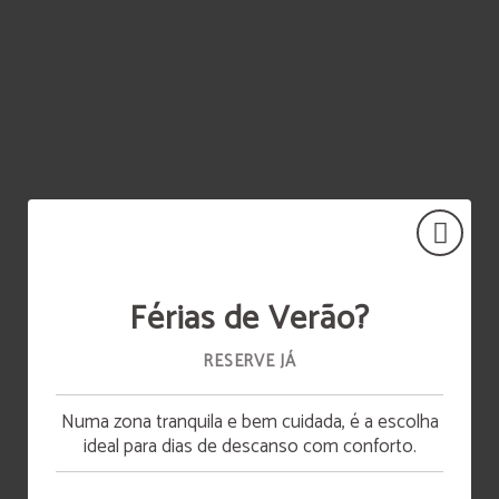
Férias de Verão?
RESERVE JÁ
Numa zona tranquila e bem cuidada, é a escolha
Abertura da piscina
ideal para dias de descanso com conforto.
A piscina estará disponível a partir de 15 de junho.