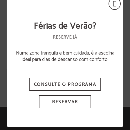
Férias de Verão?
RESERVE JÁ
Numa zona tranquila e bem cuidada, é a escolha
Abertura da piscina
ideal para dias de descanso com conforto.
A piscina estará disponível a partir de 15 de junho.
CONSULTE O PROGRAMA
RESERVAR
Senhora Do Castelo
RNET: 278