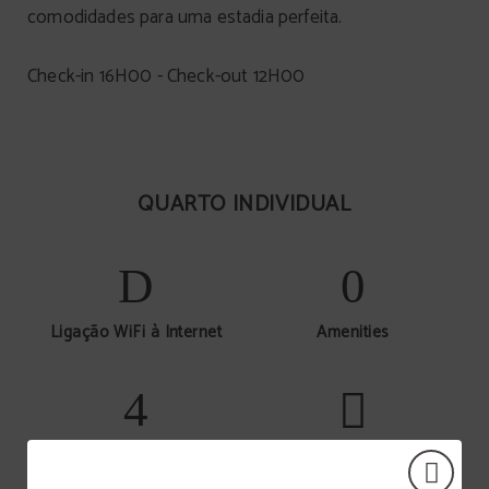
comodidades para uma estadia perfeita.
Check-in 16H00 - Check-out 12H00
QUARTO INDIVIDUAL
Ligação WiFi à Internet
Amenities
Secador de cabelo
Quarto com vistas