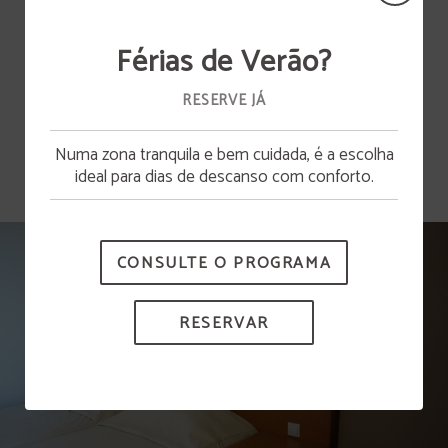
Férias de Verão?
Banheira / Chuveiro
Televisão
RESERVE JÁ
MOSTRAR MAIS
Numa zona tranquila e bem cuidada, é a escolha
Abertura da piscina
ideal para dias de descanso com conforto.
A piscina estará disponível a partir de 15 de junho.
CONSULTE O PROGRAMA
RESERVAR