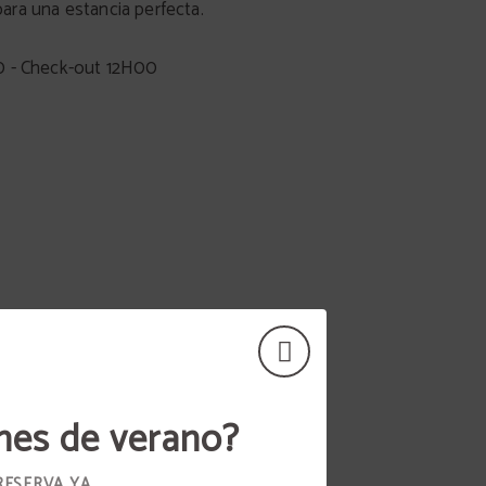
ra una estancia perfecta.
0 - Check-out 12H00
nes de verano?
RESERVA YA