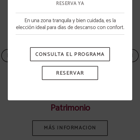
VER TODAS LAS ACTIVIDADES
RESERVA YA
En una zona tranquila y bien cuidada, es la
Apertura piscina
elección ideal para días de descanso con confort.
La piscina estará disponible a partir del 15 de
junio.
CONSULTA EL PROGRAMA
RESERVAR
Patrimonio