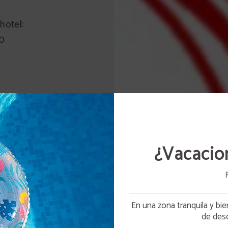
hotel:
90
¿Vacacio
En una zona tranquila y bien
Apertura piscina
de des