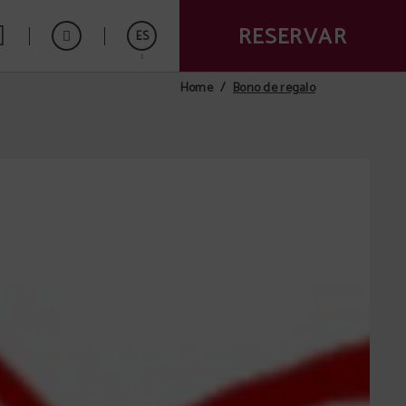
RESERVAR
ES
Bono de regalo
Home
English
Português