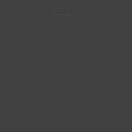
Restaurante del Senhora Do Castelo Hotel en Mangualde. Web Oficial.