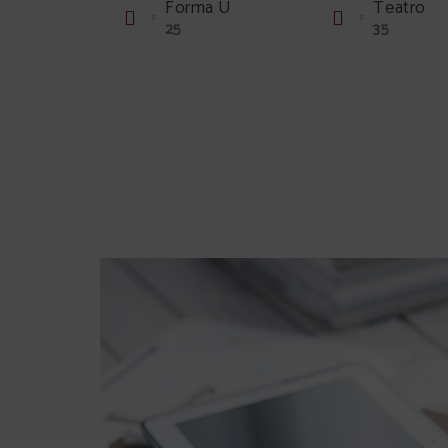
Forma U
Teatro
25
35