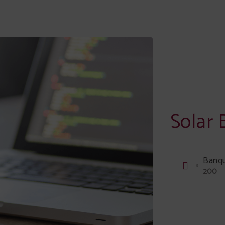
Solar
Banq
200