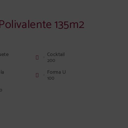
Polivalente 135m2
uete
Cocktail
200
la
Forma U
100
o