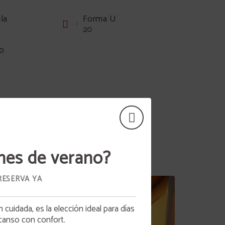
la
Forma U
20
o
nes de verano?
RESERVA YA
 cuidada, es la elección ideal para días
canso con confort.