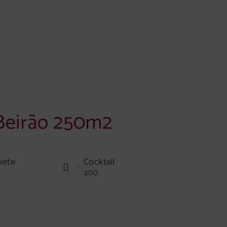
 Beirão 250m2
uete
Cocktail
200