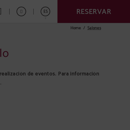
RESERVAR
ES
Salones
Home
English
Português
lo
realización de eventos. Para información
.