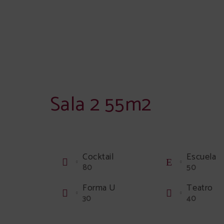
Sala 2 55m2
Cocktail
Escuela
80
50
Forma U
Teatro
30
40