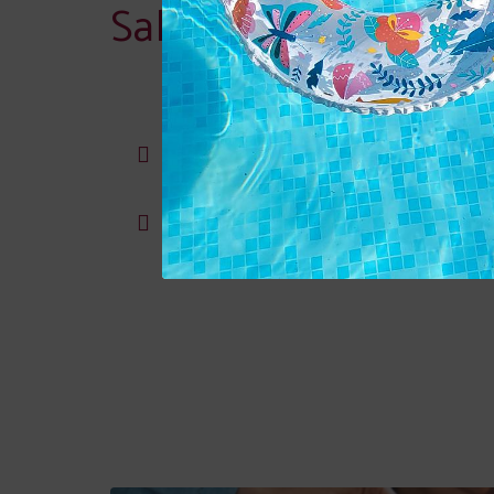
Salón Azurara 150m
Cocktail
Escuela
200
200
Forma U
Teatro
150
150