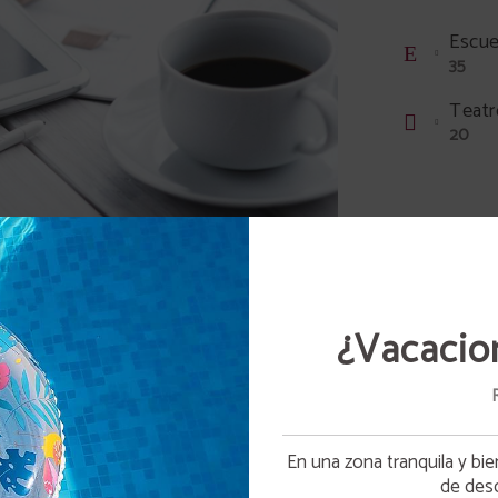
Escue
35
Teatr
20
¿Vacacio
En una zona tranquila y bien
Apertura piscina
de des