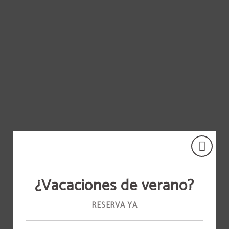
Turismo En Pueblos Históricos del Senhora Do Castelo Hotel en Mangualde. We
¿Vacaciones de verano?
RESERVA YA