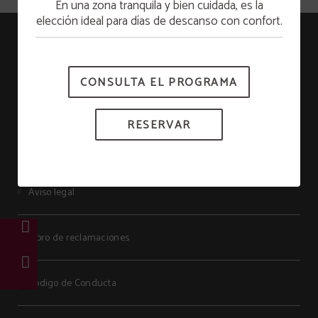
En una zona tranquila y bien cuidada, es la
Apertura piscina
elección ideal para días de descanso con confort.
Senhora Do Castelo
La piscina estará disponible a partir del 15 de
junio.
RNET: 278
CONSULTA EL PROGRAMA
Protección de datos
RESERVAR
Política de cookies
Aviso legal
Libro de reclamaciones
Código de Conducta