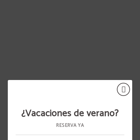
Sala 2 55M2 del Senhora Do Castelo Hotel en Mangualde. Web Oficial.
¿Vacaciones de verano?
RESERVA YA