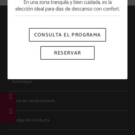
En una zona tranquila y bien cuidada, es la
Apertura piscina
elección ideal para días de descanso con confort.
Senhora Do Castelo
La piscina estará disponible a partir del 15 de
junio.
RNET: 278
CONSULTA EL PROGRAMA
Protección de datos
RESERVAR
Política de cookies
Aviso legal
Libro de reclamaciones
Código de Conducta