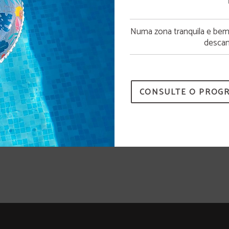
Abertura da piscina
Numa zona tranquila e bem c
A piscina estará disponível a partir de 15 de junho.
descan
CONSULTE O PROG