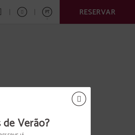
RESERVAR
PT
Español
English
s de Verão?