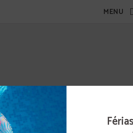
MENU
Féria