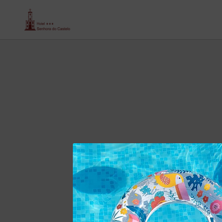
Sala 2 55M2 de Senhora Do Castelo hotel em Mangualde. Site Oficial.