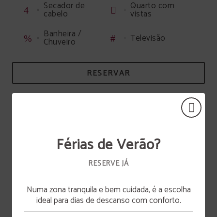
Secador de
Quarto com
cabelo
vistas
Banheira /
Televisão
Chuveiro
RESERVAR
Férias de Verão?
RESERVE JÁ
Numa zona tranquila e bem cuidada, é a escolha
Abertura da piscina
ideal para dias de descanso com conforto.
A piscina estará disponível a partir de 15 de junho.