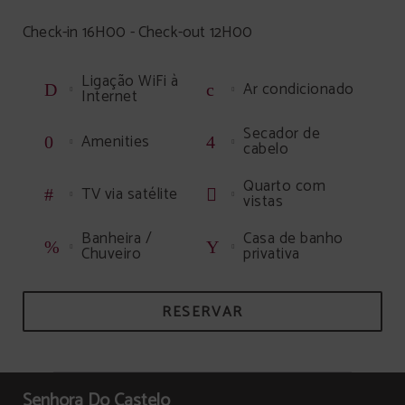
Check-in 16H00 - Check-out 12H00
Ligação WiFi à
Ar condicionado
Internet
Secador de
Amenities
cabelo
Quarto com
TV via satélite
vistas
Banheira /
Casa de banho
Chuveiro
privativa
RESERVAR
Senhora Do Castelo