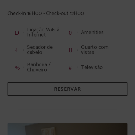
Check-in 16H00 - Check-out 12H00
Ligação WiFi à
Amenities
Internet
Secador de
Quarto com
cabelo
vistas
Banheira /
Televisão
Chuveiro
RESERVAR