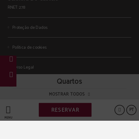
RNET: 278
Proteção de Dados
Política de cookies
Aviso Legal
Quartos
Livro de Reclamações
MOSTRAR TODOS
Código de Conduta
RESERVAR
PT
MENU
Powered by Keytel
Compra segura