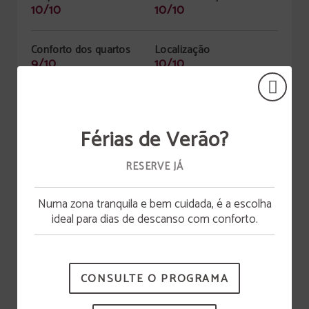
10/10
10/10
Conforto dos quartos
Localização
9/10
10/10
Instalações do hotel
Pequeno-almoço
8/10
10/10
Férias de Verão?
Médico
RESERVE JÁ
Já enviei no vosso survey online
Numa zona tranquila e bem cuidada, é a escolha
Abertura da piscina
ideal para dias de descanso com conforto.
9.5
A piscina estará disponível a partir de 15 de junho.
CONSULTE O PROGRAMA
Recomendado