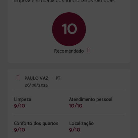
limpeza e simpatia dos funcionários sao boas
10
Recomendado
PAULO VAZ
PT
|
26/08/2025
Limpeza
Atendimento pessoal
9/10
10/10
Conforto dos quartos
Localização
9/10
9/10