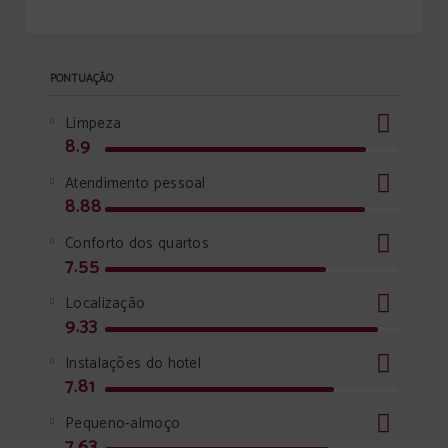
PONTUAÇÃO
Limpeza
8.9
Atendimento pessoal
8.88
Conforto dos quartos
7.55
Localização
9.33
Instalações do hotel
7.81
Pequeno-almoço
7.63