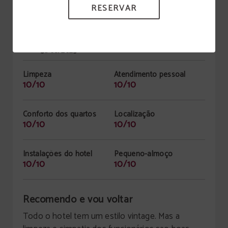
RESERVAR
ANA SILVA
PT
|
31/08/2025
Limpeza
Atendimento pessoal
10/10
10/10
Conforto dos quartos
Localização
10/10
10/10
Instalações do hotel
Pequeno-almoço
10/10
10/10
Recomendo e vou voltar
Todo o hotel tem um estilo vintage. Mas a