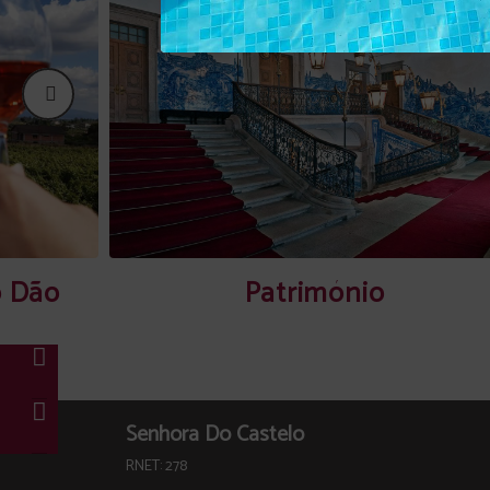
o Dão
Património
Senhora Do Castelo
RNET: 278