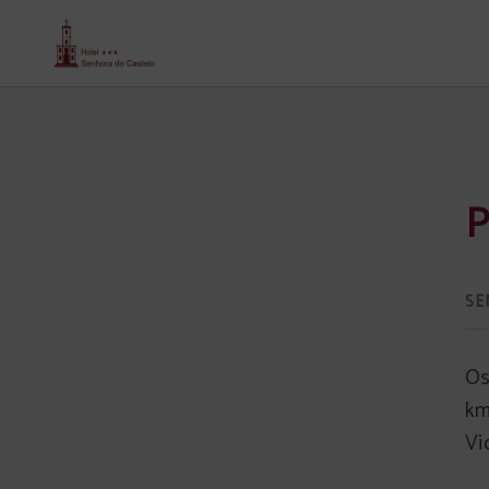
Passadiços Do Mondego de Senhora Do Castelo hotel em Mangualde. Site Ofici
P
Os
km
Vi