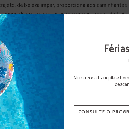
trajeto, de beleza ímpar, proporciona aos caminhantes
isagens de cortar a respiração e integra zonas de trave
ssadiços e pontes suspensas.
MAIS INFORMAÇÃO
Féria
Abertura da piscina
Numa zona tranquila e bem c
A piscina estará disponível a partir de 15 de junho.
descan
CONSULTE O PROG