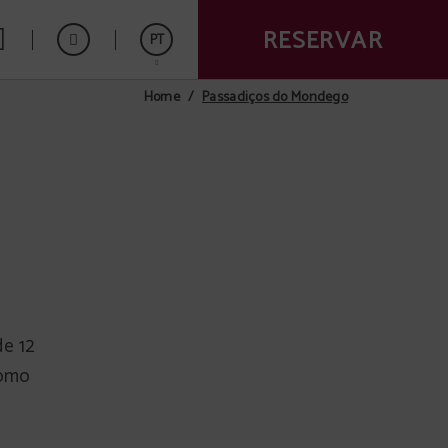
RESERVAR
PT
Passadiços do Mondego
Home
Español
English
e 12
como