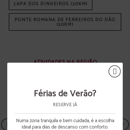
LAPA DOS DINHEIROS (30KM)
PONTE ROMANA DE FERREIRÓS DO DÃO
(20KM)
ATIVIDADES NA REGIÃO
VER TODAS AS ATIVIDADES
Férias de Verão?
RESERVE JÁ
Numa zona tranquila e bem cuidada, é a escolha
Abertura da piscina
ideal para dias de descanso com conforto.