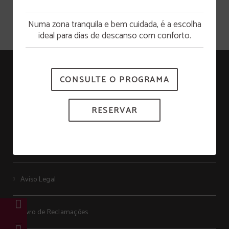
Numa zona tranquila e bem cuidada, é a escolha
Abertura da piscina
ideal para dias de descanso com conforto.
A piscina estará disponível a partir de 15 de junho.
Senhora Do Castelo
CONSULTE O PROGRAMA
RNET: 278
RESERVAR
Proteção de Dados
Política de cookies
Aviso Legal
Livro de Reclamações