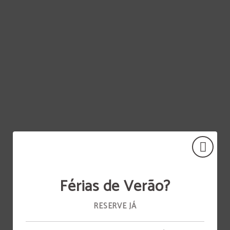
Esperamos Por Si! de Senhora Do Castelo hotel em Mangualde. Site Oficial.
Férias de Verão?
RESERVE JÁ