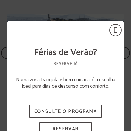
Férias de Verão?
RESERVE JÁ
Numa zona tranquila e bem cuidada, é a escolha
Abertura da piscina
ideal para dias de descanso com conforto.
A piscina estará disponível a partir de 15 de junho.
Estacionamento
CONSULTE O PROGRAMA
RESERVAR